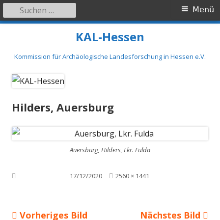
Suchen
Primäres
Menü
nach:
Menü
Springe
KAL-Hessen
zum
Inhalt
Kommission für Archäologische Landesforschung in Hessen e.V.
Hilders, Auersburg
Auersburg, Hilders, Lkr. Fulda
Volle
Veröffentlicht am
17/12/2020
2560 × 1441
Größe
Vorheriges Bild
Nächstes Bild