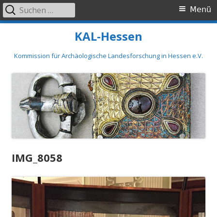
Suchen
Primäres
Menü
nach:
Menü
Springe
KAL-Hessen
zum
Inhalt
Kommission für Archäologische Landesforschung in Hessen e.V.
IMG_8058