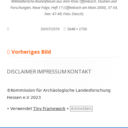
Mittelalterliche Bodenfliesen aus dem Kreis Offenbach. Studien und
Forschungen. Neue Folge, Heft 17 (Offenbach am Main 2000), 37-54,
hier: 47-49; Foto: Diesch)
Volle
Veröffentlicht am
30/07/2019
3648 × 2736
Größe
Vorheriges Bild
Footer
DISCLAIMER
IMPRESSUM
KONTAKT
Inhalt
©Kommission für Archäologische Landesforschung
Hessen e.V 2023
•
Verwendet
Tiny Framework
•
Anmelden