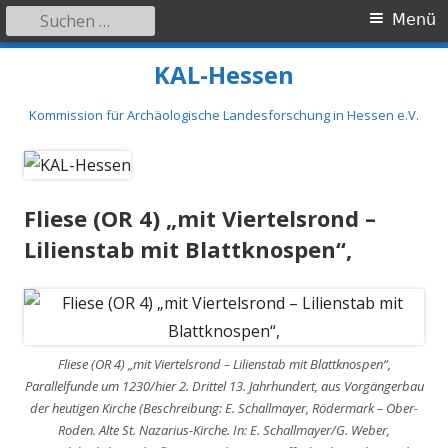
Suchen
Primäres
Menü
nach:
Menü
Springe
KAL-Hessen
zum
Inhalt
Kommission für Archäologische Landesforschung in Hessen e.V.
Fliese (OR 4) „mit Viertelsrond –
Lilienstab mit Blattknospen“,
Fliese (OR 4) „mit Viertelsrond – Lilienstab mit Blattknospen“,
Parallelfunde um 1230/hier 2. Drittel 13. Jahrhundert, aus Vorgängerbau
der heutigen Kirche (Beschreibung: E. Schallmayer, Rödermark – Ober-
Roden. Alte St. Nazarius-Kirche. In: E. Schallmayer/G. Weber,