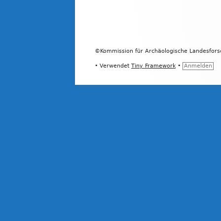
Footer
Inhalt
©Kommission für Archäologische Landesfor
•
Verwendet
Tiny Framework
•
Anmelden