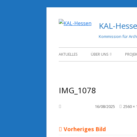
Springe
zum
KAL-Hess
Inhalt
Kommission für Arch
Primäres
AKTUELLES
ÜBER UNS
PROJE
Menü
AUFGABEN & ZIELE
PROJ
STRUKTUR
IMG_1078
SATZUNG
KONTAKT
Volle
Veröffentlicht am
16/08/2025
2560 × 
Größe
Vorheriges Bild