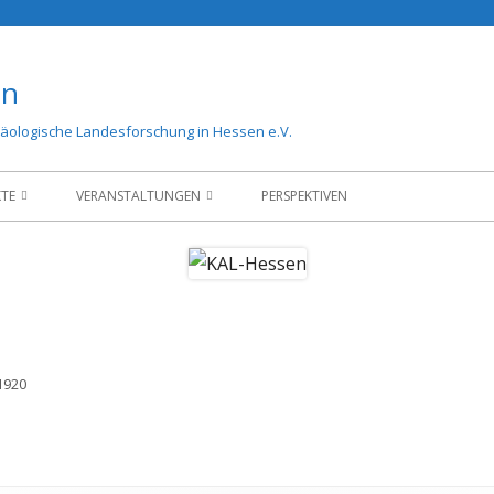
en
äologische Landesforschung in Hessen e.V.
KTE
VERANSTALTUNGEN
PERSPEKTIVEN
EKTE
KAL-TAGUNG 2019
1920