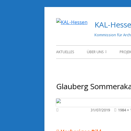
Springe
zum
KAL-Hess
Inhalt
Kommission für Arch
Primäres
AKTUELLES
ÜBER UNS
PROJE
Menü
AUFGABEN & ZIELE
PROJ
STRUKTUR
Glauberg Sommerak
SATZUNG
KONTAKT
Volle
Veröffentlicht am
31/07/2019
1984 × 
Größe